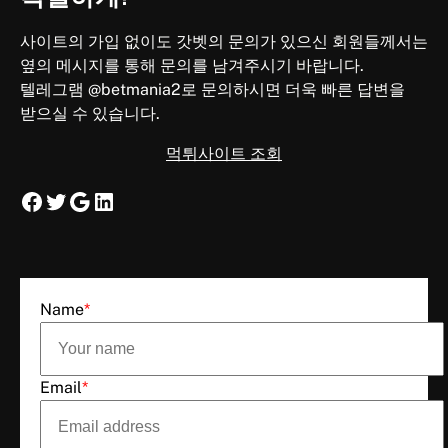
사이트의 가입 없이도 갓벳의 문의가 있으신 회원들께서는
옆의 메시지를 통해 문의를 남겨주시기 바랍니다.
텔레그램 @betmania2로 문의하시면 더욱 빠른 답변을
받으실 수 있습니다.
먹튀사이트 조회
Facebook
Twitter
Google
LinkedIn
Name
*
Email
*