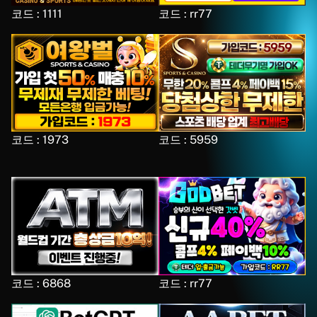
코드 : 1111
코드 : rr77
코드 : 1973
코드 : 5959
코드 : 6868
코드 : rr77