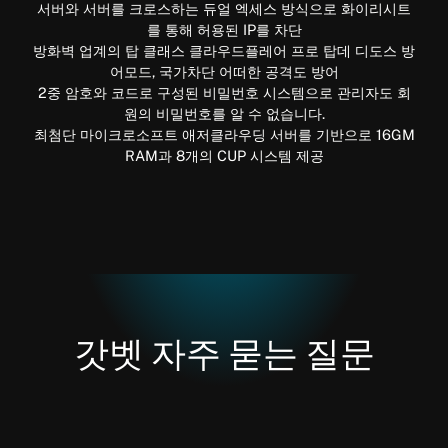
서버와 서버를 크로스하는 듀얼 엑세스 방식으로 화이리시트
를 통해 허용된 IP를 차단
방화벽 업계의 탑 클래스 클라우드플레어 프로 탑데 디도스 방
어모드, 국가차단 어떠한 공격도 방어
2중 암호와 코드로 구성된 비밀번호 시스템으로 관리자도 회
원의 비밀번호를 알 수 없습니다.
최첨단 마이크로소프트 애저클라우딩 서버를 기반으로 16GM
RAM과 8개의 CUP 시스템 제공
갓벳 자주 묻는 질문