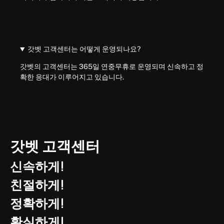
갓벳 고객센터는 어떻게 운영되나요?
갓벳의 고객센터는 365일 연중무휴로 운영되며 신속하고 정
확한 응대가 이루어지고 있습니다.
갓벳 고객센터
신속하게!
친절하게!
정확하게!
확실하게!