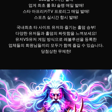
업게 최초 롤 BJ 솔랭 매일 발매!
스타 아프리카TV 프로리그 매일 발매!
스포츠 실시간 항시 발매!
국내최초 타 사이트 유저와 즐기는 홀덤 승부!
다양한 유저들과 홀덤의 짜릿함을 느껴보세요!
유저VS유저 게임 방식으로 레볼루션을 등록한
업체들의 회원님들끼리 모두가 함께 즐길 수 있습니다.
당첨상한 무제한!