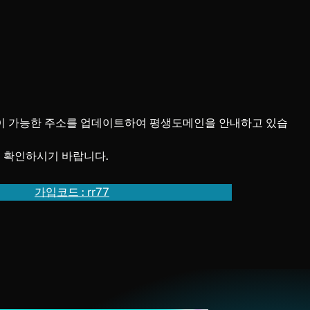
 가능한 주소를 업데이트하여 평생도메인을 안내하고 있습
를 확인하시기 바랍니다.
가입코드 : rr77