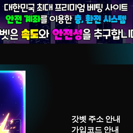
갓벳 주소 안내
가입코드 안내