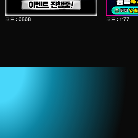
코드 : 6868
코드 : rr77