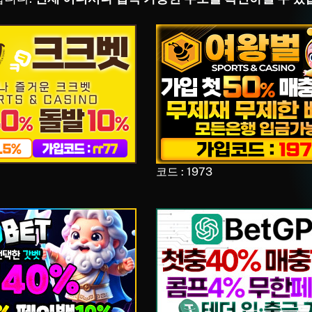
코드 : 1973