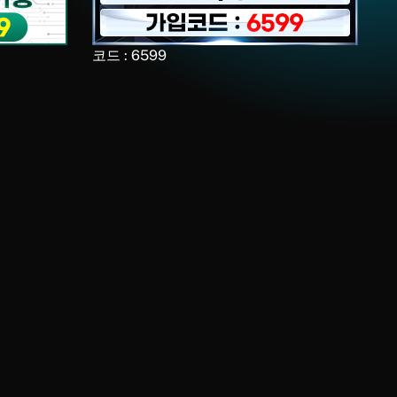
코드 : 6599