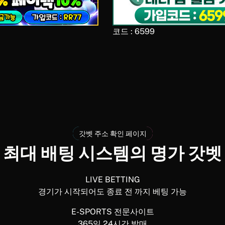
코드 : 6599
갓벳 주소 확인 페이지
최대 배팅 시스템의 명가 갓벳
LIVE BETTING
경기가 시작되어도 종료 전 까지 베팅 가능
E-SPORTS 전문사이트
365일 24시간 발매