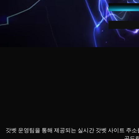
갓벳 운영팀을 통해 제공되는 실시간 갓벳 사이트 주소
공드